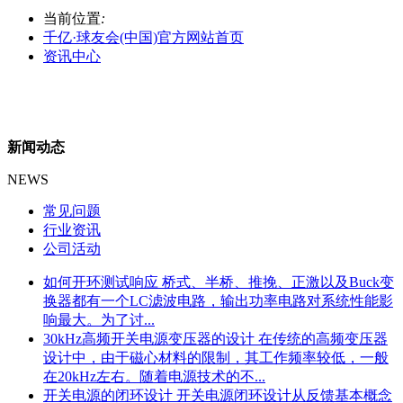
当前位置
:
千亿·球友会(中国)官方网站首页
资讯中心
新闻动态
NEWS
常见问题
行业资讯
公司活动
如何开环测试响应
桥式、半桥、推挽、正激以及Buck变
换器都有一个LC滤波电路，输出功率电路对系统性能影
响最大。为了讨...
30kHz高频开关电源变压器的设计
在传统的高频变压器
设计中，由于磁心材料的限制，其工作频率较低，一般
在20kHz左右。随着电源技术的不...
开关电源的闭环设计
开关电源闭环设计从反馈基本概念