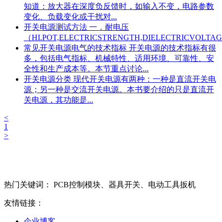
知道：放大器在深度负反馈时，如输入不变，电路参数
变化、负载变化或干扰对...
开关电源测试方法
一．耐电压
（HI.POT,ELECTRICSTRENGTH,DIELECTRICVOLTAGE
常见开关电源电气的技术指标
开关电源的技术指标有很
多，包括电气指标、机械特性、适用环境、可靠性、安
全性和生产成本等。本节重点讨论...
开关电源分类
现代开关电源有两种：一种是直流开关电
源；另一种是交流开关电源。本书要介绍的只是直流开
关电源，其功能是...
<
1
>
热门关键词： PCB控制模块、器具开关、电动工具扳机
友情链接：
企业博客