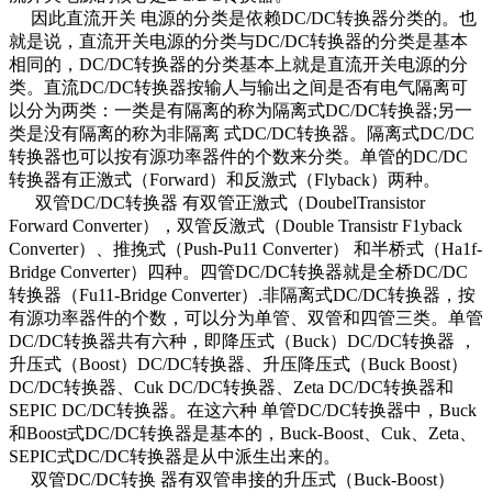
因此直流开关 电源的分类是依赖DC/DC转换器分类的。也
就是说，直流开关电源的分类与DC/DC转换器的分类是基本
相同的，DC/DC转换器的分类基本上就是直流开关电源的分
类。直流DC/DC转换器按输人与输出之间是否有电气隔离可
以分为两类：一类是有隔离的称为隔离式DC/DC转换器;另一
类是没有隔离的称为非隔离 式DC/DC转换器。隔离式DC/DC
转换器也可以按有源功率器件的个数来分类。单管的DC/DC
转换器有正激式（Forward）和反激式（Flyback）两种。
双管DC/DC转换器 有双管正激式（DoubelTransistor
Forward Converter），双管反激式（Double Transistr F1yback
Converter）、推挽式（Push-Pu11 Converter） 和半桥式（Ha1f-
Bridge Converter）四种。四管DC/DC转换器就是全桥DC/DC
转换器（Fu11-Bridge Converter）.非隔离式DC/DC转换器，按
有源功率器件的个数，可以分为单管、双管和四管三类。单管
DC/DC转换器共有六种，即降压式（Buck）DC/DC转换器 ，
升压式（Boost）DC/DC转换器、升压降压式（Buck Boost）
DC/DC转换器、Cuk DC/DC转换器、Zeta DC/DC转换器和
SEPIC DC/DC转换器。在这六种 单管DC/DC转换器中，Buck
和Boost式DC/DC转换器是基本的，Buck-Boost、Cuk、Zeta、
SEPIC式DC/DC转换器是从中派生出来的。
双管DC/DC转换 器有双管串接的升压式（Buck-Boost）