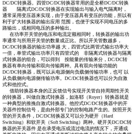
DC/DC转换器。四管DC/DC转换器常用的是全桥DC/DC转换
器 隔离式DC/DC转换器在实现输出与输入电气隔离时，
通常采用变压器来实现，由于变压器具有变压的功能，所以有
利于扩大转换器的输出应用 范围，也便于实现不同电压的多
路输出，或相同电压的多种输出。
在功率开关管的电压和电流定额相同时，转换器的输出功
率通常与所用开关管的数量成正比。所以开关管数越多，
DC/DC转换器的输出功率越 大，四管式比两管式输出功率大
一倍，单管式输出功率只有四管式的 非隔离式转换器与隔离
式转换器的组合，可以得到 按能量的传输来分，DC/DC转
换器有单向传输和双向传输两种。具有双向传输功能的
DC/DC转换器，既可以从电源侧向负载侧传输功率，也可 以
从负载侧向电源侧传输功率。DC/DC转换器也可以分为自激
式和他控式。
借助转换器本身的正反馈信号实现开关管自持周期性开关
的转换器，叫做自激式转换器，如洛耶（Royer）转换器就是
一种典型的推挽自激式转换器。他控式DC/DC转换器中的开
关器件控制信号，是由外部专门的控制电路产生的。按照开关
管的开关条件，DC/DC转换器又可以分为硬开（Hard
Switching）和软开关（Soft Switching）两种。硬开关DC/DC转
换器的开关器件 是在承受电压或流过电流的情况下，开通或