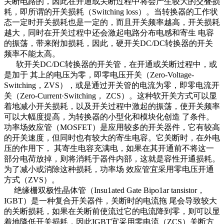
关断电路的，因此在开通或关断过程中将会产生较大的交叠损
耗，即所谓的开关损耗（Switching loss）。当转换器的工作状
态一定时开关损耗也是一定的，而且开关频率越高，开关损耗
越大，同时在开关过程中还会激起电路分布电感和寄生 电容
的振荡，带来附加损耗，因此，硬开关DC/DC转换器的开关
频率不能太高。
软开关DC/DC转换器的开关管，在开通或关断过程中，或
是加于 其上的电压为零，即零电压开关（Zero-Voltage-
Switching，ZVS），或是通过开关管的电流为零，即零电流开
关（Zero-Current·Switching， ZCS）。这种软开关方式可以显
着地减小开关损耗，以及开关过程中激起的振荡，使开关频率
可以大幅度提高，为转换器的小型化和模块化创造 了条件。
功率场效应管（MOSFET）是应用较多的开关器件，它有较高
的开关速度，但同时也有较大的寄生电容。它关断时，在外电
压的作用下， 其寄生电容充满电，如果在其开通前不将这一
部分电荷放掉，则将消耗于器件内部，这就是容性开通损耗。
为了减小或消除这种损耗，功率场 效应管宜采用零电压开通
方式（ZVS）。
绝缘栅双极性晶体管（Insu1ated Gate Bipo1ar tansistor，
IGBT）是一种复合开关器件，关断时的电流拖 尾会导致较大
的关断损耗，如果在关断前使流过它的电流降到零，则可以显
着地降低开关损耗，因此IGBT宜采用零电流（ZCS）关断方