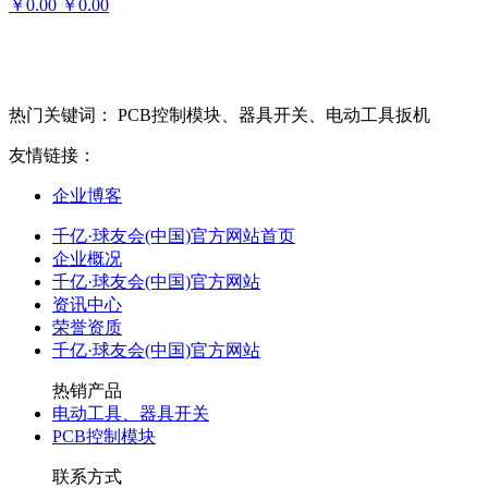
￥
0.00
￥
0.00
热门关键词： PCB控制模块、器具开关、电动工具扳机
友情链接：
企业博客
千亿·球友会(中国)官方网站首页
企业概况
千亿·球友会(中国)官方网站
资讯中心
荣誉资质
千亿·球友会(中国)官方网站
热销产品
电动工具、器具开关
PCB控制模块
联系方式