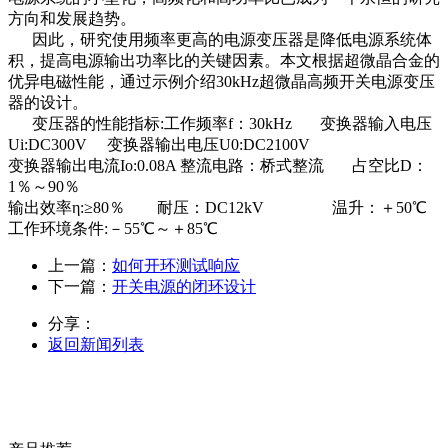
方向和发展趋势。
因此，研究使用频率更高的电源变压器是降低电源系统体
积，提高电源输出功率比的关键因素。本文根据超微晶合金的
优异电磁性能，通过示例介绍30kHz超微晶高频开关电源变压
器的设计。
变压器的性能指标:工作频率f：30kHz 变换器输入电压
Ui:DC300V 变换器输出电压U0:DC2100V
变换器输出电流Io:0.08A 整流电路：桥式整流 占空比D：
1％～90％
输出效率η:≥80％ 耐压：DC12kV 温升：＋50℃
工作环境条件:－55℃～＋85℃
上一篇：
如何开环测试响应
下一篇：
开关电源的闭环设计
分享：
返回新闻列表