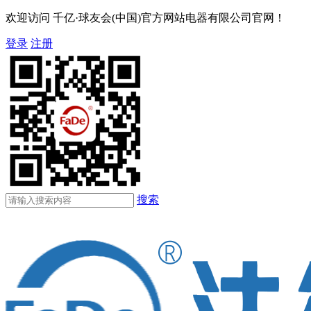
欢迎访问 千亿·球友会(中国)官方网站电器有限公司官网！
登录
注册
搜索