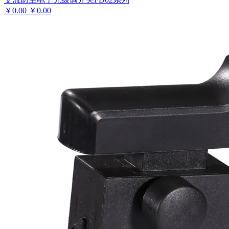
￥
0.00
￥
0.00