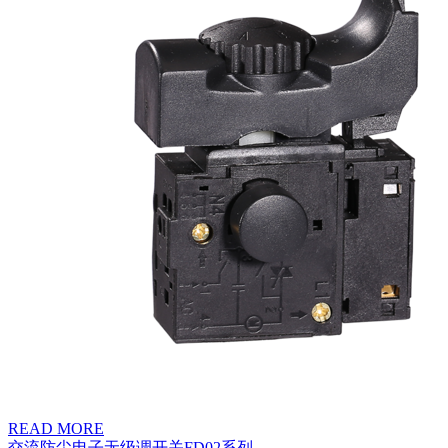
READ MORE
交流防尘电子无级调开关FD02系列