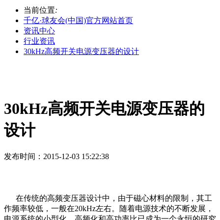
当前位置
:
千亿·球友会(中国)官方网站首页
资讯中心
行业资讯
30kHz高频开关电源变压器的设计
30kHz高频开关电源变压器的
设计
发布时间
：2015-12-03 15:22:38
在传统的高频变压器设计中，由于磁心材料的限制，其工
作频率较低，一般在20kHz左右。随着电源技术的不断发展，
电源系统的小型化，高频化和高功率比已成为一个永恒的研究