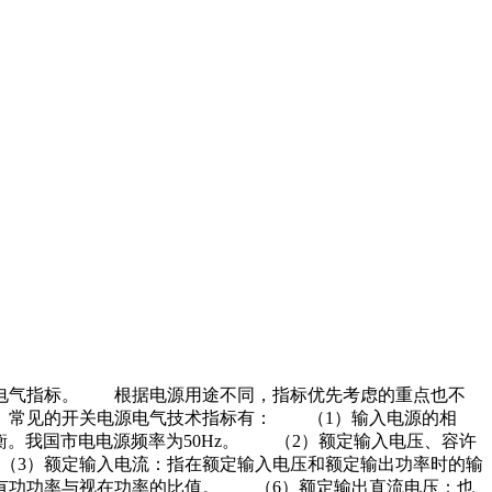
电气指标。 根据电源用途不同，指标优先考虑的重点也不
5。 常见的开关电源电气技术指标有： （1）输入电源的相
。我国市电电源频率为50Hz。 （2）额定输入电压、容许
 （3）额定输入电流：指在额定输入电压和额定输出功率时的输
有功功率与视在功率的比值。 （6）额定输出直流电压：也