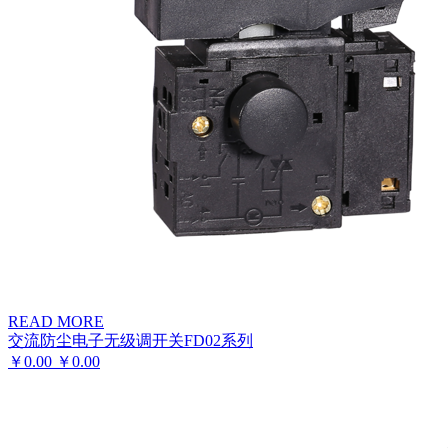
READ MORE
交流防尘电子无级调开关FD02系列
￥
0.00
￥
0.00