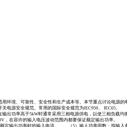
用环境、可靠性、安全性和生产成本等。本节重点讨论电源的
电源安全规范。常用的国际安全规范为IEC950、 IEC6
输出功率高于5kW时通常采用三相电源供电，以使三相负载均衡
380V，在容许的输入电压波动范围内都要保证额定输出功率。
额定输出功率时的输入电流。 （5）输人功率因数：指输入