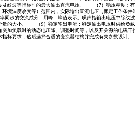
度及纹波等指标时的最大输出直流电压。 （7）稳压精度：有
化、环境温度改变等）范围内，实际输出直流电压与额定工作条
频率同步的交流成分，用峰－峰值表示。噪声指输出电压中除纹
分量的大小。 （9）额定输出电流：额定输出电压时供给负载
如突加负载时的动态电压降、调整时间等，以及开关源的电磁干
术指标要求，然后选择合适的变换器结构并完成有关参数设计。