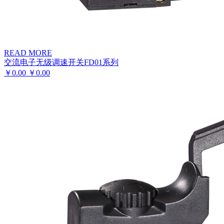
READ MORE
交流电子无级调速开关FD01系列
￥
0.00
￥
0.00