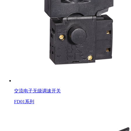
交流电子无级调速开关
FD01系列