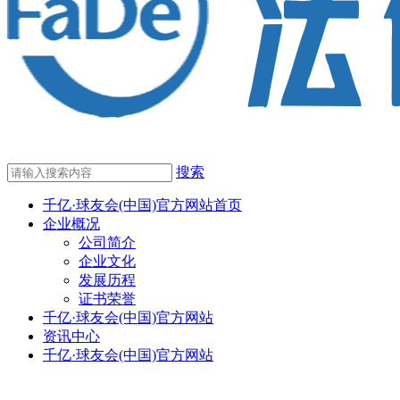
搜索
千亿·球友会(中国)官方网站首页
企业概况
公司简介
企业文化
发展历程
证书荣誉
千亿·球友会(中国)官方网站
资讯中心
千亿·球友会(中国)官方网站