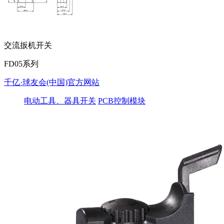
交流扳机开关
FD05系列
千亿·球友会(中国)官方网站
电动工具、器具开关
PCB控制模块